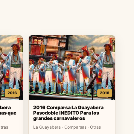
2016
2016
bera
2016 Comparsa La Guayabera
mas que
Pasodoble INEDITO Para los
grandes carnavaleros
tras
La Guayabera · Comparsas · Otras