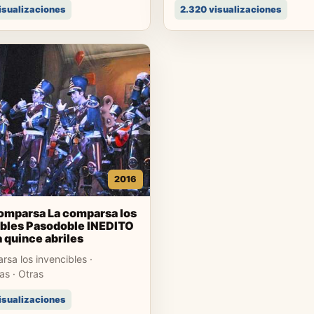
isualizaciones
2.320 visualizaciones
2016
omparsa La comparsa los
ibles Pasodoble INEDITO
a quince abriles
sa los invencibles ·
s · Otras
isualizaciones