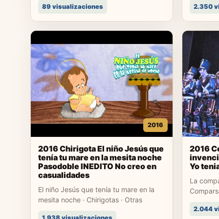
89 visualizaciones
2.350 v
2016
2016 Chirigota El niño Jesús que
2016 C
tenía tu mare en la mesita noche
invenc
Pasodoble INEDITO No creo en
Yo teni
casualidades
La compar
El niño Jesús que tenía tu mare en la
Comparsa
mesita noche · Chirigotas · Otras
2.044 v
1.938 visualizaciones