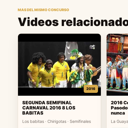
MAS DEL MISMO CONCURSO
Videos relacionad
2016
SEGUNDA SEMIFINAL
2016 C
CARNAVAL 2016 8 LOS
Pasodo
BABITAS
nunca
Los babitas · Chirigotas · Semifinales
La Guaya