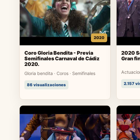
2020
Coro Gloria Bendita - Previa
2020 Se
Semifinales Carnaval de Cádiz
Gran fi
2020.
Actuacion
Gloria bendita · Coros · Semifinales
2.157 v
86 visualizaciones