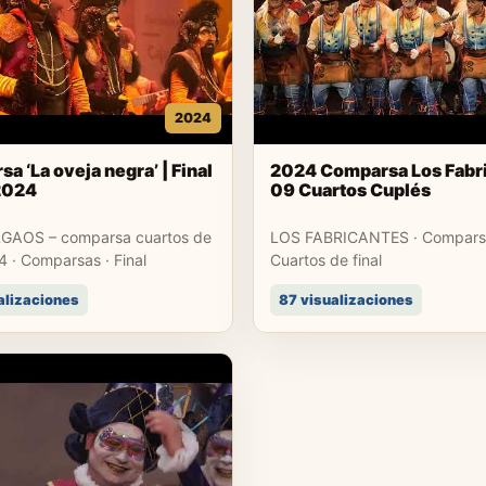
2024
a ‘La oveja negra’ | Final
2024 Comparsa Los Fabr
2024
09 Cuartos Cuplés
GAOS – comparsa cuartos de
LOS FABRICANTES · Compars
4 · Comparsas · Final
Cuartos de final
alizaciones
87 visualizaciones