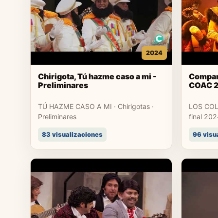
2024
Chirigota, Tú hazme caso a mi -
Compars
Preliminares
COAC 
TÚ HAZME CASO A MI · Chirigotas ·
LOS COL
Preliminares
final 202
83 visualizaciones
96 visu