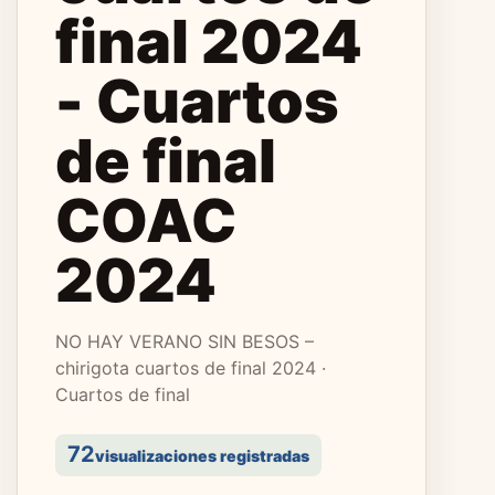
final 2024
- Cuartos
de final
COAC
2024
NO HAY VERANO SIN BESOS –
chirigota cuartos de final 2024 ·
Cuartos de final
72
visualizaciones registradas