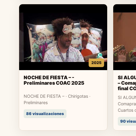
2025
NOCHE DE FIESTA – -
SI ALG
Preliminares COAC 2025
– Comap
final 
NOCHE DE FIESTA – · Chirigotas ·
SI ALGU
Preliminares
Comapras
Cuartos d
86 visualizaciones
90 visu