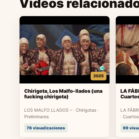
Videos relacionad
2025
Chirigota, Los Malfo-llados (una
LA FÁB
fucking chirigota)
Cuartos
LOS MALFO LLADOS – · Chirigotas ·
LA FÁBR
Preliminares
· Cuartos
76 visualizaciones
99 visu