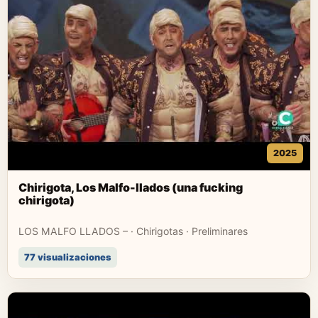
2025
Chirigota, Los Malfo-llados (una fucking
chirigota)
LOS MALFO LLADOS – · Chirigotas · Preliminares
77 visualizaciones