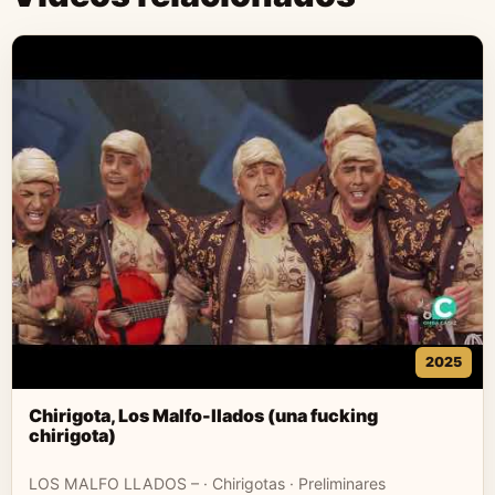
2025
Chirigota, Los Malfo-llados (una fucking
chirigota)
LOS MALFO LLADOS – · Chirigotas · Preliminares