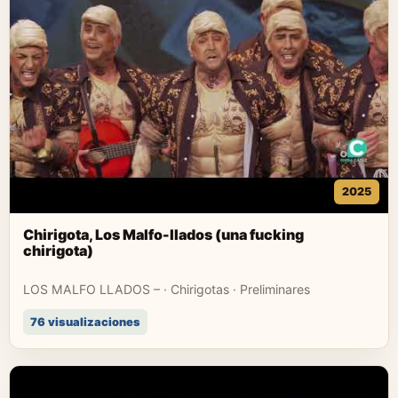
2025
Chirigota, Los Malfo-llados (una fucking
chirigota)
LOS MALFO LLADOS – · Chirigotas · Preliminares
76 visualizaciones