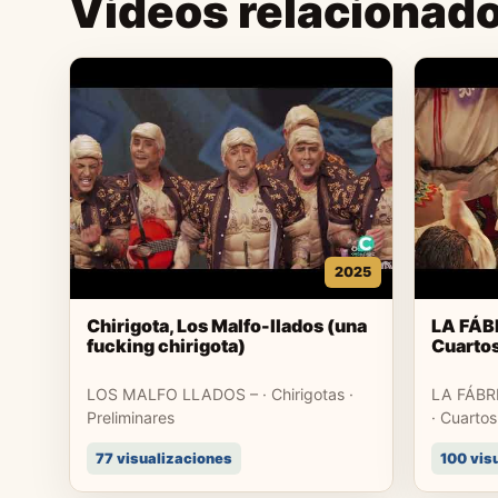
Videos relacionad
2025
Chirigota, Los Malfo-llados (una
LA FÁB
fucking chirigota)
Cuartos
LOS MALFO LLADOS – · Chirigotas ·
LA FÁBR
Preliminares
· Cuartos
77 visualizaciones
100 vis