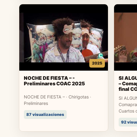
2025
NOCHE DE FIESTA – -
SI ALG
Preliminares COAC 2025
– Comap
final 
NOCHE DE FIESTA – · Chirigotas ·
SI ALGU
Preliminares
Comapras
Cuartos d
87 visualizaciones
92 visu