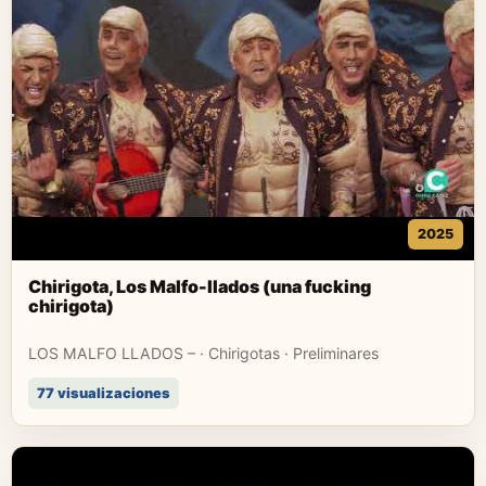
2025
Chirigota, Los Malfo-llados (una fucking
chirigota)
LOS MALFO LLADOS – · Chirigotas · Preliminares
77 visualizaciones