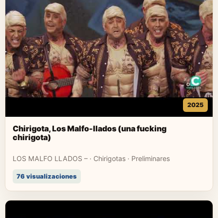
2025
Chirigota, Los Malfo-llados (una fucking
chirigota)
LOS MALFO LLADOS – · Chirigotas · Preliminares
76 visualizaciones