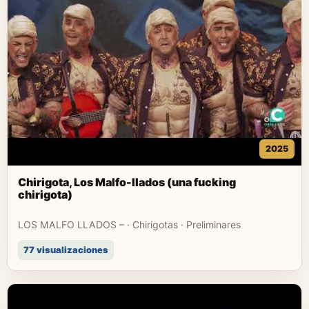
2025
Chirigota, Los Malfo-llados (una fucking
chirigota)
LOS MALFO LLADOS – · Chirigotas · Preliminares
77 visualizaciones