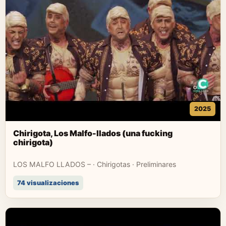
2025
Chirigota, Los Malfo-llados (una fucking
chirigota)
LOS MALFO LLADOS – · Chirigotas · Preliminares
74 visualizaciones