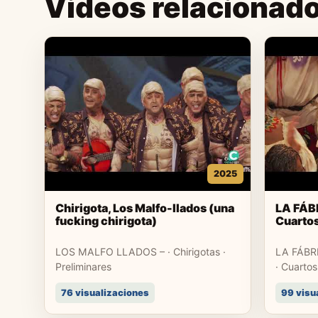
Videos relacionad
2025
Chirigota, Los Malfo-llados (una
LA FÁB
fucking chirigota)
Cuartos
LOS MALFO LLADOS – · Chirigotas ·
LA FÁBR
Preliminares
· Cuartos
76 visualizaciones
99 visu