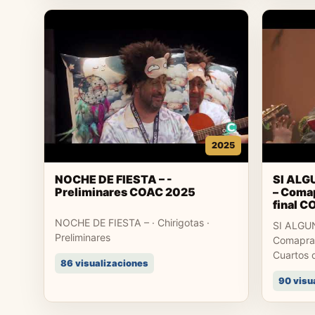
2025
NOCHE DE FIESTA – -
SI ALG
Preliminares COAC 2025
– Comap
final 
NOCHE DE FIESTA – · Chirigotas ·
SI ALGU
Preliminares
Comapras
Cuartos d
86 visualizaciones
90 visu