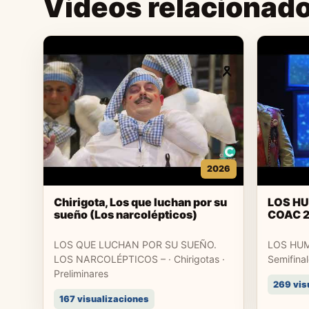
Videos relacionad
2026
Chirigota, Los que luchan por su
LOS HU
sueño (Los narcolépticos)
COAC 
LOS QUE LUCHAN POR SU SUEÑO.
LOS HUM
LOS NARCOLÉPTICOS – · Chirigotas ·
Semifina
Preliminares
269 vis
167 visualizaciones