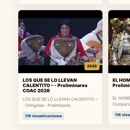
2026
LOS QUE SE LO LLEVAN
EL HOM
CALENTITO – - Preliminares
Prelim
COAC 2026
EL HOMB
LOS QUE SE LO LLEVAN CALENTITO –
Comparsa
· Chirigotas · Preliminares
116 vis
119 visualizaciones