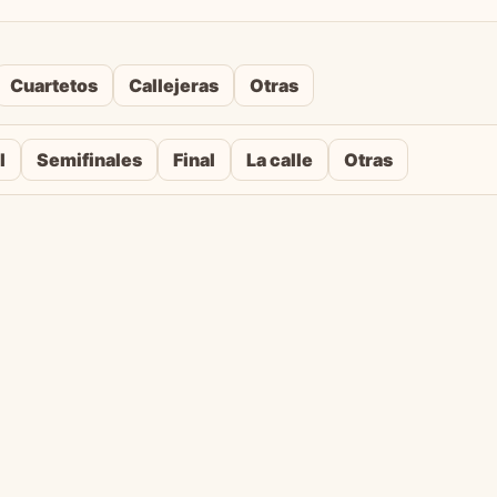
Cuartetos
Callejeras
Otras
l
Semifinales
Final
La calle
Otras