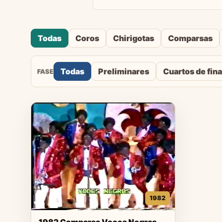
Todas
Coros
Chirigotas
Comparsas
Todas
Preliminares
Cuartos de fina
FASE
1982