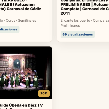
L TRIANGULO -
Comparsa, El Cante Los 
NALES (Actuación
PRELIMINARES | Actuaci
a) Carnaval de Cádiz
Completa | Carnaval de C
2011
ulo · Coros · Semifinales
El cante los puerto · Comparsa
Preliminares
alizaciones
69 visualizaciones
2011
l de Úbeda en Diez TV