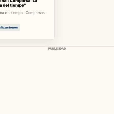
Final: Comparsa "La
 del tiempo"
na del tiempo · Comparsas ·
alizaciones
PUBLICIDAD