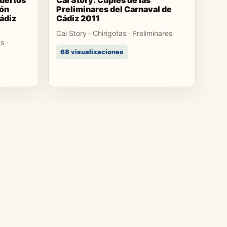
Puertos
Cai Story: Cuplés de las
ón
Preliminares del Carnaval de
ádiz
Cádiz 2011
Cai Story · Chirigotas · Preliminares
s ·
68 visualizaciones