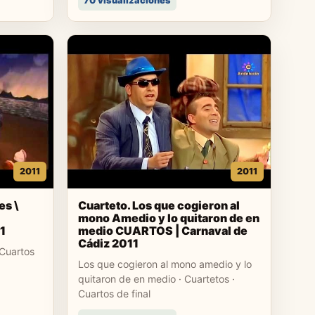
70 visualizaciones
2011
2011
es \
Cuarteto. Los que cogieron al
mono Amedio y lo quitaron de en
1
medio CUARTOS | Carnaval de
Cádiz 2011
Cuartos
Los que cogieron al mono amedio y lo
quitaron de en medio · Cuartetos ·
Cuartos de final