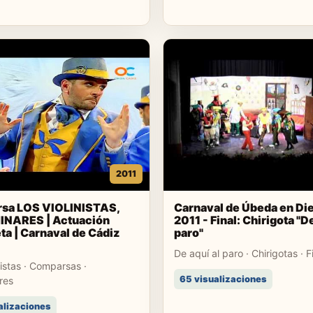
2011
sa LOS VIOLINISTAS,
Carnaval de Úbeda en Di
INARES | Actuación
2011 - Final: Chirigota "De
a | Carnaval de Cádiz
paro"
De aquí al paro · Chirigotas · F
nistas · Comparsas ·
65 visualizaciones
res
alizaciones