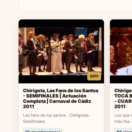
2011
Chirigota, Las Fans de los Santos
Chirig
- SEMIFINALES | Actuación
TOCA B
Completa | Carnaval de Cádiz
- CUART
2011
2011
Las fans de los santos · Chirigotas ·
Los que s
Semifinales
más fea ·