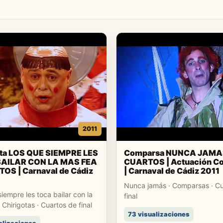
2011
ota LOS QUE SIEMPRE LES
Comparsa NUNCA JAMA
AILAR CON LA MAS FEA
CUARTOS | Actuación C
OS | Carnaval de Cádiz
| Carnaval de Cádiz 2011
Nunca jamás · Comparsas · Cu
iempre les toca bailar con la
final
 Chirigotas · Cuartos de final
73 visualizaciones