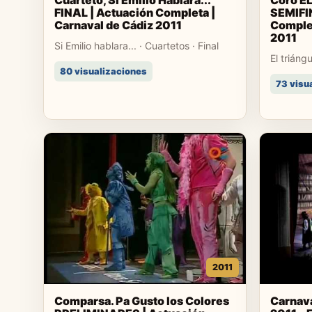
Cuarteto, Si Emilio Hablara...
Coro E
FINAL | Actuación Completa |
SEMIFI
Carnaval de Cádiz 2011
Complet
2011
Si Emilio hablara... · Cuartetos · Final
El triáng
80 visualizaciones
73 visu
2011
Comparsa. Pa Gusto los Colores
Carnava