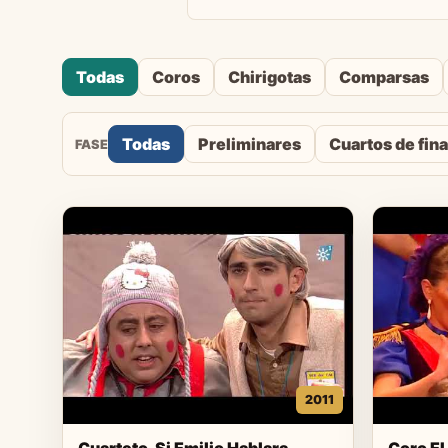
Todas
Coros
Chirigotas
Comparsas
Todas
Preliminares
Cuartos de fina
FASE
2011