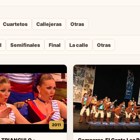
Cuartetos
Callejeras
Otras
l
Semifinales
Final
La calle
Otras
2011