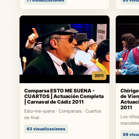
71 visualizaciones
85 visu
2011
Comparsa ESTO ME SUENA -
Chirigo
CUARTOS | Actuación Completa
de Vien
| Carnaval de Cádiz 2011
Actuaci
2011
Esto-me-suena · Comparsas · Cuartos
Los niños
de final
manolete 
63 visualizaciones
68 visu