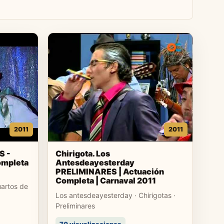
2011
2011
S -
Chirigota. Los
ompleta
Antesdeayesterday
PRELIMINARES | Actuación
Completa | Carnaval 2011
artos de
Los antesdeayesterday · Chirigotas ·
Preliminares