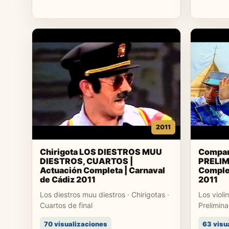
2011
Chirigota LOS DIESTROS MUU
Compar
DIESTROS, CUARTOS |
PRELIM
Actuación Completa | Carnaval
Complet
de Cádiz 2011
2011
Los diestros muu diestros · Chirigotas ·
Los violi
Cuartos de final
Prelimina
70 visualizaciones
63 visu