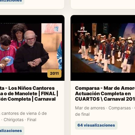
alizaciones
2011
ta - Los Niños Cantores
Comparsa - Mar de Amor
a o de Manolete | FINAL |
Actuación Completa en
ón Completa | Carnaval
CUARTOS \ Carnaval 201
Mar de amores · Comparsas · 
 cantores de viena ó de
de final
· Chirigotas · Final
64 visualizaciones
alizaciones