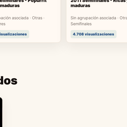
eliminares - Popurrit
2011 Semifinales - Ricas
 maduras
maduras
ación asociada · Otras ·
Sin agrupación asociada · Otra
res
Semifinales
isualizaciones
4.708 visualizaciones
dos