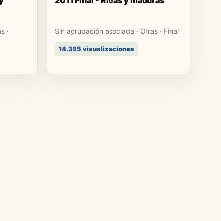
 y
2011 Final - Ricas y maduras
s ·
Sin agrupación asociada · Otras · Final
14.395 visualizaciones