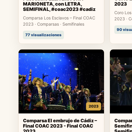
MARIONETA, con LETRA,
2023
SEMIFINAL, #coac2023 #cadiz
Coro Los
Comparsa Los Esclavos – Final COAC
2023 · Co
2023 · Comparsas · Semifinales
90 visu
77 visualizaciones
2023
Comparsa El embrujo de Cádiz –
Compars
Final COAC 2023 - Final COAC
Semifi
2023
Semifi