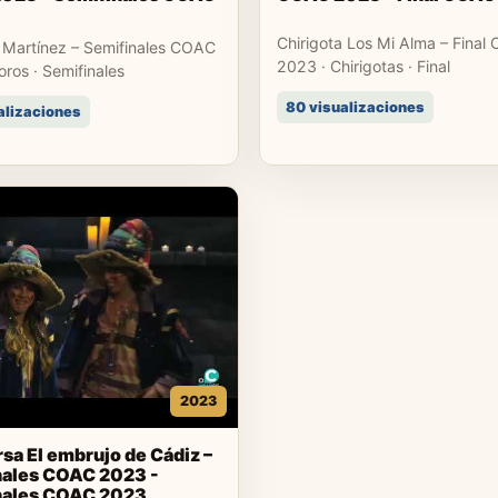
Chirigota Los Mi Alma – Final
 Martínez – Semifinales COAC
2023 · Chirigotas · Final
ros · Semifinales
80 visualizaciones
alizaciones
2023
a El embrujo de Cádiz –
nales COAC 2023 -
nales COAC 2023