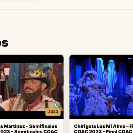
os
2023
s Martínez – Semifinales
Chirigota Los Mi Alma – F
023 - Semifinales COAC
COAC 2023 - Final COAC