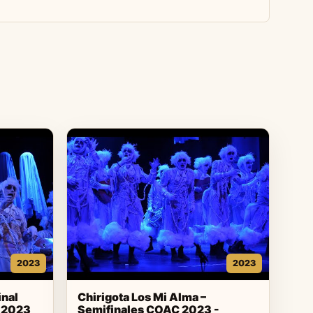
2023
2023
inal
Chirigota Los Mi Alma –
 2023
Semifinales COAC 2023 -