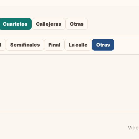
Cuartetos
Callejeras
Otras
l
Semifinales
Final
La calle
Otras
Vide